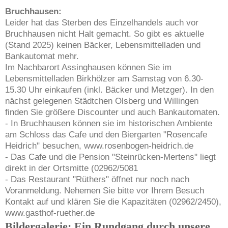
Bruchhausen:
Leider hat das Sterben des Einzelhandels auch vor
Bruchhausen nicht Halt gemacht. So gibt es aktuelle
(Stand 2025) keinen Bäcker, Lebensmittelladen und
Bankautomat mehr.
Im Nachbarort Assinghausen können Sie im
Lebensmittelladen Birkhölzer am Samstag von 6.30-
15.30 Uhr einkaufen (inkl. Bäcker und Metzger). In den
nächst gelegenen Städtchen Olsberg und Willingen
finden Sie größere Discounter und auch Bankautomaten.
- In Bruchhausen können sie im historischen Ambiente
am Schloss das Cafe und den Biergarten "Rosencafe
Heidrich" besuchen, www.rosenbogen-heidrich.de
- Das Cafe und die Pension "Steinrücken-Mertens" liegt
direkt in der Ortsmitte (02962/5081
- Das Restaurant "Rüthers" öffnet nur noch nach
Voranmeldung. Nehemen Sie bitte vor Ihrem Besuch
Kontakt auf und klären Sie die Kapazitäten (02962/2450),
www.gasthof-ruether.de
Bildergalerie: Ein Rundgang durch unsere